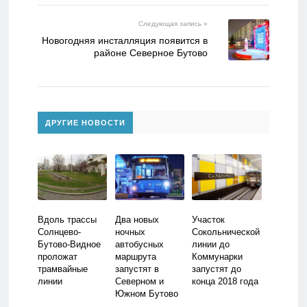
Следующая запись »
Новогодняя инсталляция появится в
районе Северное Бутово
ДРУГИЕ НОВОСТИ
Вдоль трассы
Два новых
Участок
Солнцево-
ночных
Сокольнической
Бутово-Видное
автобусных
линии до
проложат
маршрута
Коммунарки
трамвайные
запустят в
запустят до
линии
Северном и
конца 2018 года
Южном Бутово