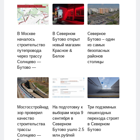
В Москве
В Северном
Северное
началось
Бутово открыт
Бутово – один
строительство
новый магазин
из самых
путепровода
Красное &
безопасных
через трассу
Белое
районов
Солнцево —
столицы
Бутово —
Варшавское
шоссе
Мосгосстройнад
На подготовку к
Три подземных
зор проверил
выборам мэра 9
пешеходных
качество
сентября в
перехода строят
строительства
Северном
в Северном
трассы
Бутово ушло 2.5
Бутово
Солнцево —
млн.рублей