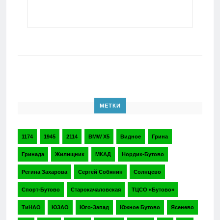
МЕТКИ
1174
1945
2114
BMW X5
Видное
Грина
Гринада
Жилищник
МКАД
Нордик-Бутово
Регина Захарова
Сергей Собянин
Солнцево
Спорт-Бутово
Старокачаловская
ТЦСО «Бутово»
ТиНАО
ЮЗАО
Юго-Запад
Южное Бутово
Ясенево