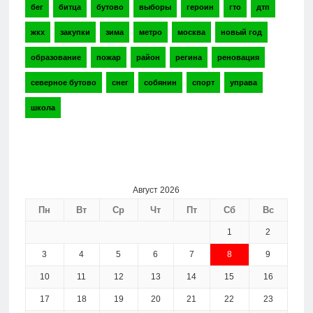
бег
битца
бутово
выборы
героин
гто
дтп
жкх
закупки
зима
метро
москва
новый год
образование
пожар
район
регина
реновация
северное бутово
снег
собянин
спорт
управа
школа
Август 2026
Пн
Вт
Ср
Чт
Пт
Сб
Вс
1
2
3
4
5
6
7
8
9
10
11
12
13
14
15
16
17
18
19
20
21
22
23