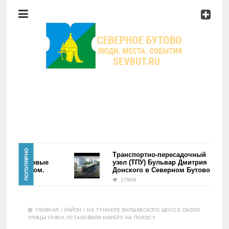
Район
Мероприятия
Справочник
Главная
ПОПУЛЯРНО
района
Транспортно-пересадочный
ово. Первые
узел (ТПУ) Бульвар Дмитрия
сь фэйком.
Донского в Северном Бутово
Новости
17909
Район
ГЛАВНАЯ
/
РАЙОН
/
НА ТУННЕЛЕ ВАРШАВСКОГО ШОССЕ ОКОЛО
УЛИЦЫ ГРИНА УСТАНОВИЛИ КАМЕРУ НА ПОЛОСУ
Мероприятия