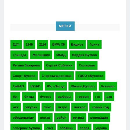
МЕТКИ
1174
1945
2114
BMW X5
Видное
Грина
Гринада
Жилищник
МКАД
Нордик-Бутово
Регина Захарова
Сергей Собянин
Солнцево
Спорт-Бутово
Старокачаловская
ТЦСО «Бутово»
ТиНАО
ЮЗАО
Юго-Запад
Южное Бутово
Ясенево
бег
битца
бутово
выборы
героин
гто
дтп
жкх
закупки
зима
метро
москва
новый год
образование
пожар
район
регина
реновация
северное бутово
снег
собянин
спорт
управа