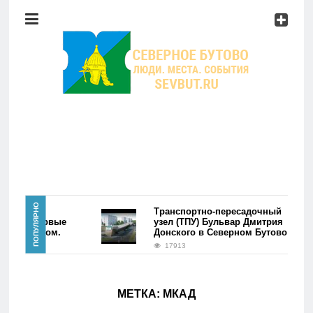
Район
Мероприятия
Справочник
Главная
ПОПУЛЯРНО
района
Транспортно-пересадочный
ово. Первые
узел (ТПУ) Бульвар Дмитрия
сь фэйком.
Донского в Северном Бутово
Новости
17913
Район
МЕТКА:
МКАД
Мероприятия