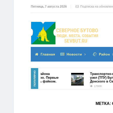
Пятница, 7 августа 2026
Подписка на обновле
Главная
Новости
Район
ПОПУЛЯРНО
ТПУ в центре района
Транспортно-пере
Северное Бутово. Первые
узел (ТПУ) Бульва
фото оказались фэйком.
Донского в Север
21947
17906
МЕТКА: