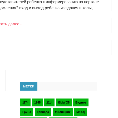
редставителей ребенка к информированию на портале
домления? вход и выход ребенка из здания школы,
тать далее -
МЕТКИ
1174
1945
2114
BMW X5
Видное
Грина
Гринада
Жилищник
МКАД