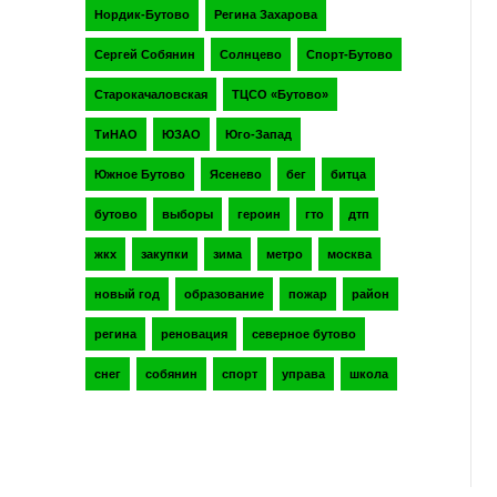
Нордик-Бутово
Регина Захарова
Сергей Собянин
Солнцево
Спорт-Бутово
Старокачаловская
ТЦСО «Бутово»
ТиНАО
ЮЗАО
Юго-Запад
Южное Бутово
Ясенево
бег
битца
бутово
выборы
героин
гто
дтп
жкх
закупки
зима
метро
москва
новый год
образование
пожар
район
регина
реновация
северное бутово
снег
собянин
спорт
управа
школа