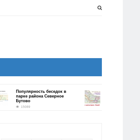
Популярность беседок в
Километровый тонн
парке района Северное
появится на трассе
Бутово
Солнцево-Бутово-В
15089
14768