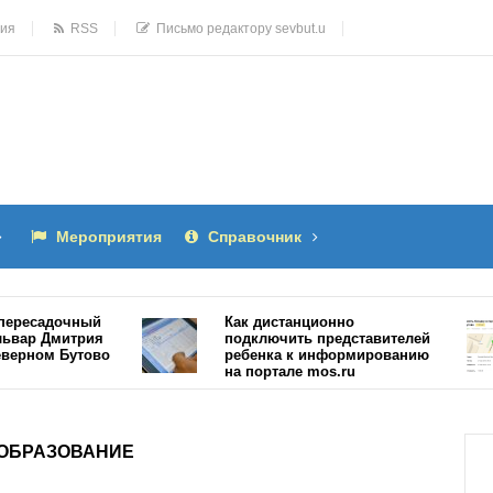
ния
RSS
Письмо редактору sevbut.u
Мероприятия
Справочник
садочный
Как дистанционно
р Дмитрия
подключить представителей
ном Бутово
ребенка к информированию
на портале mos.ru
15483
ОБРАЗОВАНИЕ