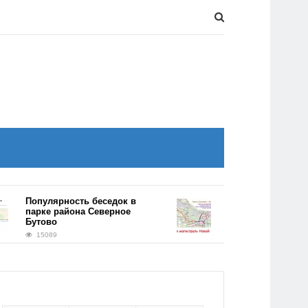
опулярность беседок в
Километровый тоннель
арке района Северное
появится на трассе
утово
Солнцево-Бутово-Видно
15089
14767