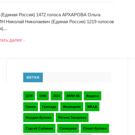
(Единая Россия) 1472 голоса АРХАРОВА Ольга
ИН Николай Николаевич (Единая Россия) 1219 голосов
...
тать далее -
МЕТКИ
1174
1945
2114
BMW X5
Видное
Грина
Гринада
Жилищник
МКАД
Нордик-Бутово
Регина Захарова
Сергей Собянин
Солнцево
Спорт-Бутово