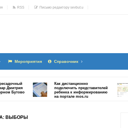
ия
RSS
Письмо редактору sevbut.u
Мероприятия
Справочник
чный
Как дистанционно
П
итрия
подключить представителей
п
Бутово
ребенка к информированию
Б
на портале mos.ru
15481
А:
ВЫБОРЫ