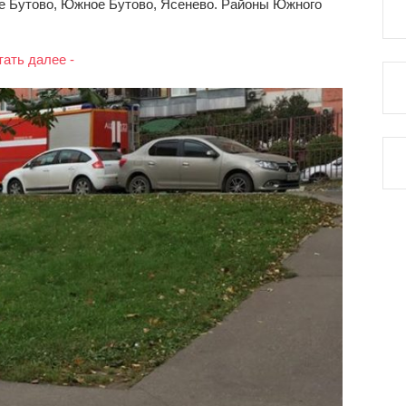
ое Бутово, Южное Бутово, Ясенево. Районы Южного
тать далее -