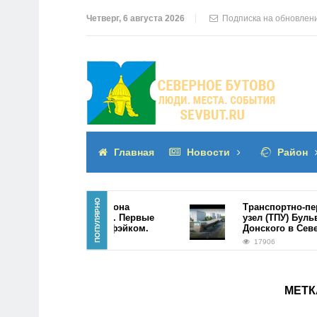
Четверг, 6 августа 2026
Подписка на обновлен
Главная
Новости
Район
ПОПУЛЯРНО
ТПУ в центре района
Транспортно-пересадо
Северное Бутово. Первые
узел (ТПУ) Бульвар Дм
фото оказались фэйком.
Донского в Северном 
21942
17906
МЕТК