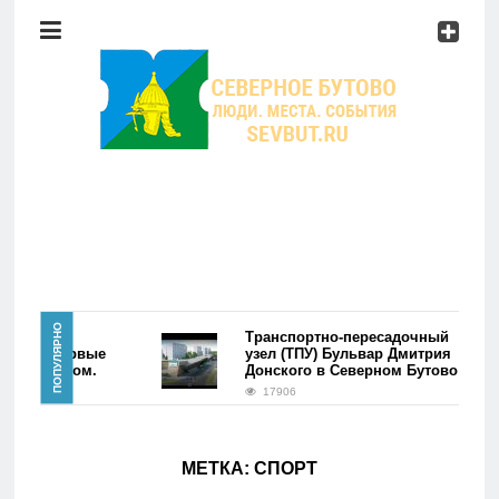
Район
Мероприятия
Справочник
Главная
ПОПУЛЯРНО
района
Транспортно-пересадочный
во. Первые
узел (ТПУ) Бульвар Дмитрия
ь фэйком.
Донского в Северном Бутово
Новости
17906
Район
МЕТКА:
СПОРТ
Мероприятия