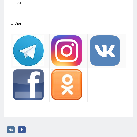
31
« Июн