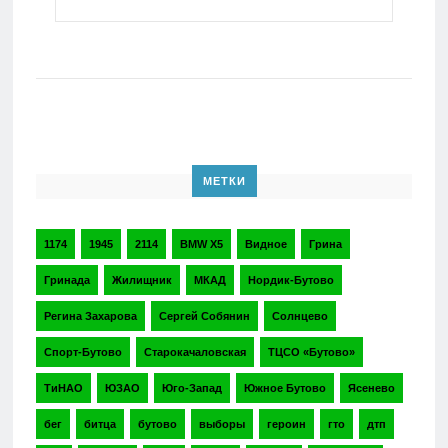
МЕТКИ
1174
1945
2114
BMW X5
Видное
Грина
Гринада
Жилищник
МКАД
Нордик-Бутово
Регина Захарова
Сергей Собянин
Солнцево
Спорт-Бутово
Старокачаловская
ТЦСО «Бутово»
ТиНАО
ЮЗАО
Юго-Запад
Южное Бутово
Ясенево
бег
битца
бутово
выборы
героин
гто
дтп