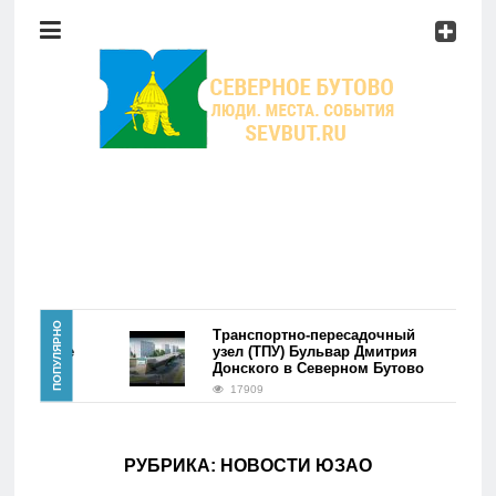
Район
Мероприятия
Справочник
Главная
ПОПУЛЯРНО
Транспортно-пересадочный
рвые
узел (ТПУ) Бульвар Дмитрия
ом.
Донского в Северном Бутово
Новости
17909
Район
РУБРИКА:
НОВОСТИ ЮЗАО
Мероприятия