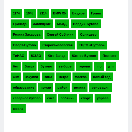
1174
1945
2114
BMW X5
Видное
Грина
Гринада
Жилищник
МКАД
Нордик-Бутово
Регина Захарова
Сергей Собянин
Солнцево
Спорт-Бутово
Старокачаловская
ТЦСО «Бутово»
ТиНАО
ЮЗАО
Юго-Запад
Южное Бутово
Ясенево
бег
битца
бутово
выборы
героин
гто
дтп
жкх
закупки
зима
метро
москва
новый год
образование
пожар
район
регина
реновация
северное бутово
снег
собянин
спорт
управа
школа