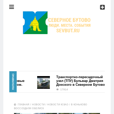
Район
Мероприятия
Справочник
Главная
ПОПУЛЯРНО
района
Транспортно-пересадочный
ово. Первые
узел (ТПУ) Бульвар Дмитрия
сь фэйком.
Донского в Северном Бутово
Новости
17914
Район
ГЛАВНАЯ
/
НОВОСТИ
/
НОВОСТИ ЮЗАО
/
В КОНЬКОВО
ВОССОЗДАЛИ ОБЕЛИСК
Мероприятия