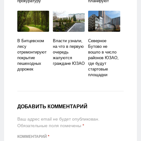
прокуратуру
планируют
соединить в
2023 г.
В Битцевском
Власти узнали,
Северное
лесу
на что в первую
Бутово не
отремонтируют
очередь
вошло в число
покрытие
жалуются
районов ЮЗАО,
пешеходных
граждане ЮЗАО
где будут
дорожек
стартовые
площадки
реновации
ДОБАВИТЬ КОММЕНТАРИЙ
Ваш адрес email не будет опубликован.
Обязательные поля помечены
*
КОММЕНТАРИЙ
*