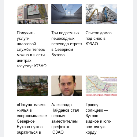
Получить
Три подземных
Список домов
услуги
пешеходных
под снос в
налоговой
перехода строят
ЮЗАО
службы теперь
в Северном
можно в шести
Бутово
центрах
госуслуг ЮЗАО
«Покупателям»
Александр
Трассу
жилья в
Найданов стал
солнцево —
спорткомплексе
первым
бутово —
Северное
заместителем
видное и юго-
Бутово нужно
префекта
восточную
обратиться в
ЮЗАО
хорду