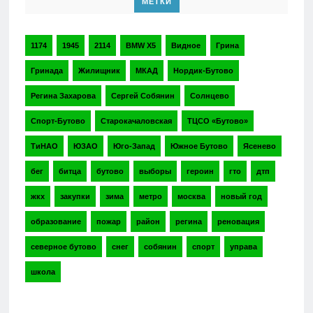
МЕТКИ
1174
1945
2114
BMW X5
Видное
Грина
Гринада
Жилищник
МКАД
Нордик-Бутово
Регина Захарова
Сергей Собянин
Солнцево
Спорт-Бутово
Старокачаловская
ТЦСО «Бутово»
ТиНАО
ЮЗАО
Юго-Запад
Южное Бутово
Ясенево
бег
битца
бутово
выборы
героин
гто
дтп
жкх
закупки
зима
метро
москва
новый год
образование
пожар
район
регина
реновация
северное бутово
снег
собянин
спорт
управа
школа