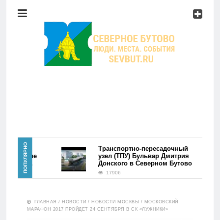
Район
Мероприятия
Справочник
Главная
ПОПУЛЯРНО
на
Транспортно-пересадочный
Первые
узел (ТПУ) Бульвар Дмитрия
йком.
Донского в Северном Бутово
Новости
17906
Район
ГЛАВНАЯ
/
НОВОСТИ
/
НОВОСТИ МОСКВЫ
/
МОСКОВСКИЙ
МАРАФОН 2017 ПРОЙДЕТ 24 СЕНТЯБРЯ В СК «ЛУЖНИКИ»
Мероприятия