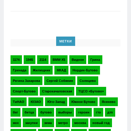
МЕТКИ
1174
1945
2114
BMW X5
Видное
Грина
Гринада
Жилищник
МКАД
Нордик-Бутово
Регина Захарова
Сергей Собянин
Солнцево
Спорт-Бутово
Старокачаловская
ТЦСО «Бутово»
ТиНАО
ЮЗАО
Юго-Запад
Южное Бутово
Ясенево
бег
битца
бутово
выборы
героин
гто
дтп
жкх
закупки
зима
метро
москва
новый год