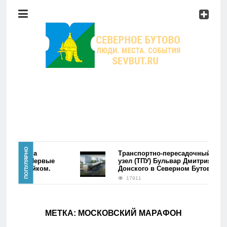
Район
Мероприятия
Справочник
Главная
ПОПУЛЯРНО
ре района
Транспортно-пересадочный
утово. Первые
узел (ТПУ) Бульвар Дмитрия
лись фэйком.
Донского в Северном Бутово
Новости
17911
Район
МЕТКА:
МОСКОВСКИЙ МАРАФОН
Мероприятия