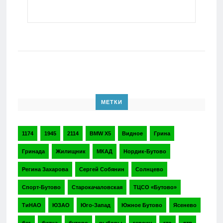
МЕТКИ
1174
1945
2114
BMW X5
Видное
Грина
Гринада
Жилищник
МКАД
Нордик-Бутово
Регина Захарова
Сергей Собянин
Солнцево
Спорт-Бутово
Старокачаловская
ТЦСО «Бутово»
ТиНАО
ЮЗАО
Юго-Запад
Южное Бутово
Ясенево