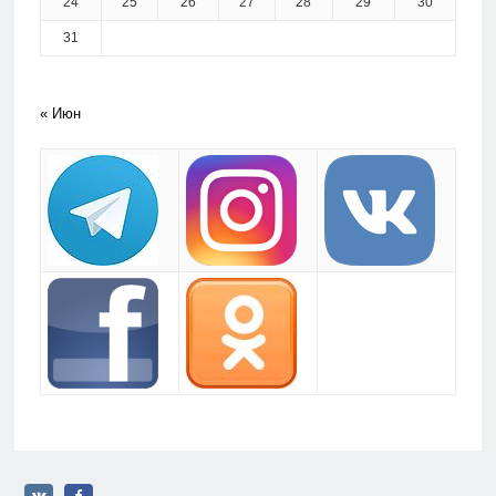
24
25
26
27
28
29
30
31
« Июн