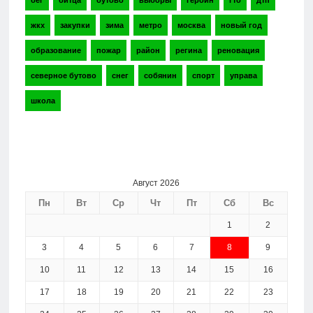
бег
битца
бутово
выборы
героин
гто
дтп
жкх
закупки
зима
метро
москва
новый год
образование
пожар
район
регина
реновация
северное бутово
снег
собянин
спорт
управа
школа
Август 2026
Пн
Вт
Ср
Чт
Пт
Сб
Вс
1
2
3
4
5
6
7
8
9
10
11
12
13
14
15
16
17
18
19
20
21
22
23