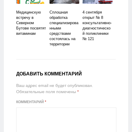
Медицинскую
Сплошная
4 сентября
встречу в
обработка
открыт № 8
Северном
специализирова
консультативно-
Бутове посвятят
нными
диагностическо
витаминам
средствами
й поликлиники
состоялась на
№ 121
территории
района
Северное
Бутово
ДОБАВИТЬ КОММЕНТАРИЙ
Ваш адрес email не будет опубликован.
Обязательные поля помечены
*
КОММЕНТАРИЙ
*