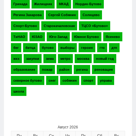
Гринада
Жилищник
МКАД
Нордик-Бутово
Регина Захарова
Сергей Собянин
Солнцево
Спорт-Бутово
Старокачаловская
ТЦСО «Бутово»
ТиНАО
ЮЗАО
Юго-Запад
Южное Бутово
Ясенево
бег
битца
бутово
выборы
героин
гто
дтп
жкх
закупки
зима
метро
москва
новый год
образование
пожар
район
регина
реновация
северное бутово
снег
собянин
спорт
управа
школа
Август 2026
Пн
Вт
Ср
Чт
Пт
Сб
Вс