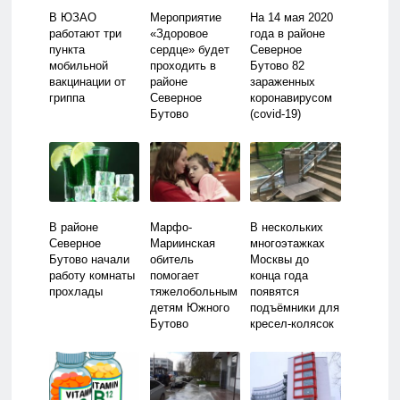
В ЮЗАО
Мероприятие
На 14 мая 2020
работают три
«Здоровое
года в районе
пункта
сердце» будет
Северное
мобильной
проходить в
Бутово 82
вакцинации от
районе
зараженных
гриппа
Северное
коронавирусом
Бутово
(covid-19)
В районе
Марфо-
В нескольких
Северное
Мариинская
многоэтажках
Бутово начали
обитель
Москвы до
работу комнаты
помогает
конца года
прохлады
тяжелобольным
появятся
детям Южного
подъёмники для
Бутово
кресел-колясок