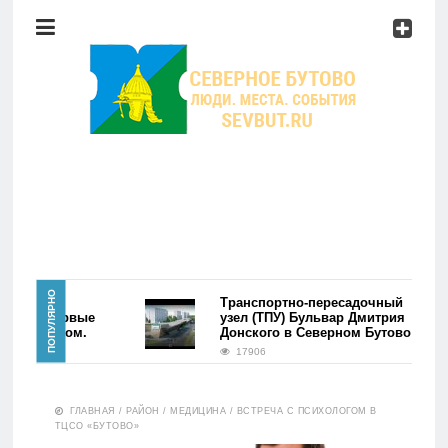
Район
Мероприятия
Справочник
Главная
ПОПУЛЯРНО
района
Транспортно-пересадочный
ово. Первые
узел (ТПУ) Бульвар Дмитрия
сь фэйком.
Донского в Северном Бутово
Новости
17906
Район
ГЛАВНАЯ
/
РАЙОН
/
МЕДИЦИНА
/
ВСТРЕЧА С ПСИХОЛОГОМ В
ТЦСО «БУТОВО»
Мероприятия