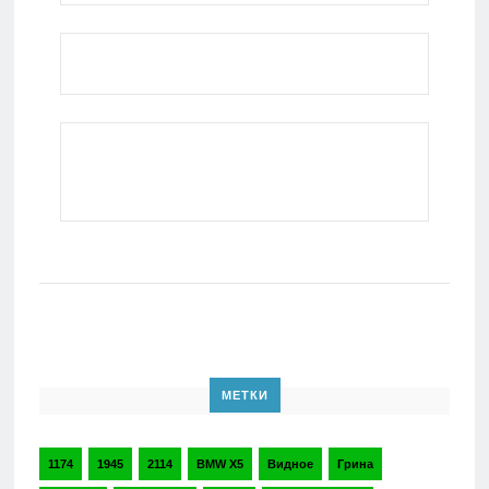
МЕТКИ
1174
1945
2114
BMW X5
Видное
Грина