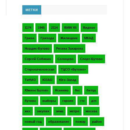
МЕТКИ
1174
1945
2114
BMW X5
Видное
Грина
Гринада
Жилищник
МКАД
Нордик-Бутово
Регина Захарова
Сергей Собянин
Солнцево
Спорт-Бутово
Старокачаловская
ТЦСО «Бутово»
ТиНАО
ЮЗАО
Юго-Запад
Южное Бутово
Ясенево
бег
битца
бутово
выборы
героин
гто
дтп
жкх
закупки
зима
метро
москва
новый год
образование
пожар
район