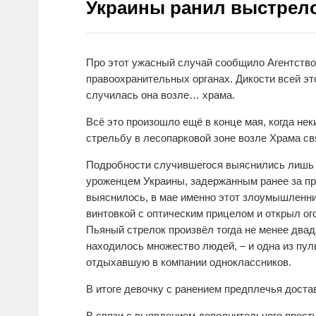
Украины ранил выстрел
Про этот ужасный случай сообщило Агентство
правоохранительных органах. Дикости всей эт
случилась она возле… храма.
Всё это произошло ещё в конце мая, когда нек
стрельбу в лесопарковой зоне возле Храма св
Подробности случившегося выяснились лишь т
уроженцем Украины, задержанным ранее за п
выяснилось, в мае именно этот злоумышленни
винтовкой с оптическим прицелом и открыл о
Пьяный стрелок произвёл тогда не менее двад
находилось множество людей, – и одна из пул
отдыхавшую в компании одноклассников.
В итоге девочку с ранением предплечья доста
В связи с выявлением дополнительного прест