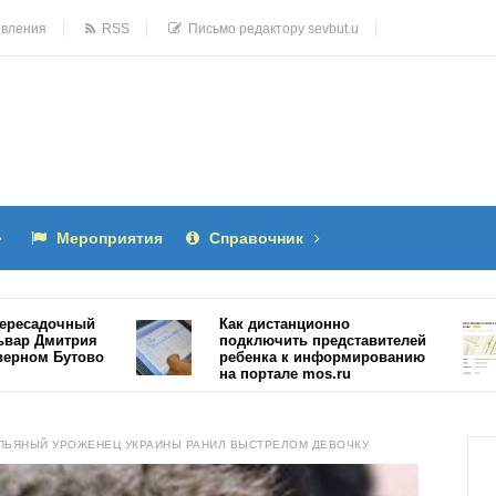
овления
RSS
Письмо редактору sevbut.u
Мероприятия
Справочник
дочный
Как дистанционно
Дмитрия
подключить представителей
м Бутово
ребенка к информированию
на портале mos.ru
15486
 ПЬЯНЫЙ УРОЖЕНЕЦ УКРАИНЫ РАНИЛ ВЫСТРЕЛОМ ДЕВОЧКУ