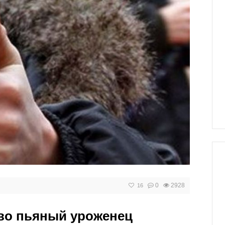
0
2928
16
во пьяный уроженец