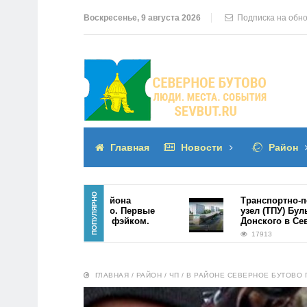
Воскресенье, 9 августа 2026
Подписка на обн
Главная
Новости
Район
ПОПУЛЯРНО
ТПУ в центре района
Транспортно-переса
Северное Бутово. Первые
узел (ТПУ) Бульвар 
фото оказались фэйком.
Донского в Северно
21950
17913
ГЛАВНАЯ
/
РАЙОН
/
ЧП
/
В РАЙОНЕ СЕВЕРНОЕ БУТОВО