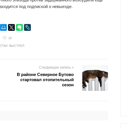
аходится под подпиской о невыезде.
16
ТКИ:
ВЫСТРЕЛ
Следующая запись »
В районе Северное Бутово
стартовал отопительный
сезон