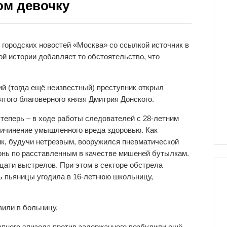
ом девочку
 городских новостей «Москва» со ссылкой источник в
ой истории добавляет то обстоятельство, что
ий (тогда ещё неизвестный) преступник открыл
ятого благоверного князя Дмитрия Донского.
еперь – в ходе работы следователей с 28-летним
ричинение умышленного вреда здоровью. Как
к, будучи нетрезвым, вооружился пневматической
гонь по расставленным в качестве мишеней бутылкам.
цати выстрелов. При этом в секторе обстрела
ь пьяницы угодила в 16-летнюю школьницу,
вили в больницу.
упного эпизода против задержанного возбудили ещё