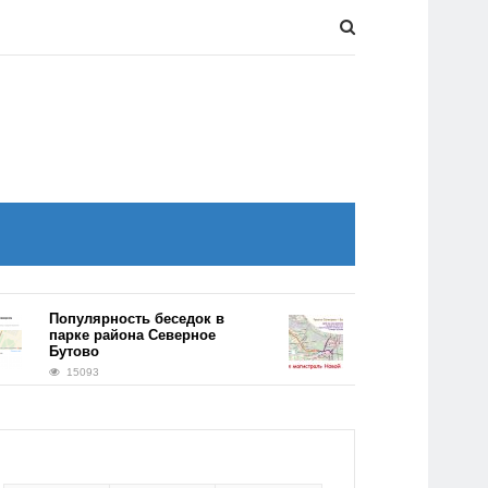
Популярность беседок в
Километровый тоннел
парке района Северное
появится на трассе
Бутово
Солнцево-Бутово-Вид
15093
14777