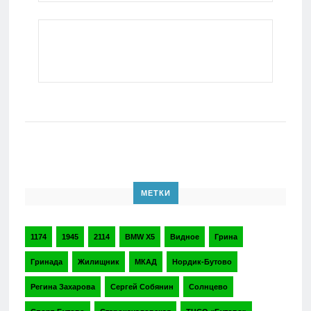
МЕТКИ
1174
1945
2114
BMW X5
Видное
Грина
Гринада
Жилищник
МКАД
Нордик-Бутово
Регина Захарова
Сергей Собянин
Солнцево