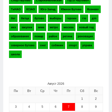
Спорт-Бутово
Старокачаловская
ТЦСО «Бутово»
ТиНАО
ЮЗАО
Юго-Запад
Южное Бутово
Ясенево
бег
битца
бутово
выборы
героин
гто
дтп
жкх
закупки
зима
метро
москва
новый год
образование
пожар
район
регина
реновация
северное бутово
снег
собянин
спорт
управа
школа
Август 2026
Пн
Вт
Ср
Чт
Пт
Сб
Вс
1
2
3
4
5
6
7
8
9