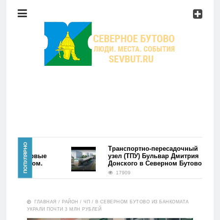
Район
Мероприятия
Справочник
Главная
ПОПУЛЯРНО
района
Транспортно-пересадочный
ово. Первые
узел (ТПУ) Бульвар Дмитрия
сь фэйком.
Донского в Северном Бутово
Новости
17909
Район
ГЛАВНАЯ
/
РАЙОН
/
ЧП
/
В СЕВЕРНОМ БУТОВО ИЗ БАНКОМАТА
УКРАЛИ ПОЧТИ 3 МЛН РУБЛЕЙ
Мероприятия