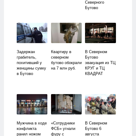
Северного
Бутово
Задержан
Квартиру в
В Северном
грабитель,
северном
Бутово
похитивший у
бутово обокрали
эвакуация из ТЦ
женщины сумку
на 7 млн руб.
КРУГ и ТЦ
в Бутово
КВАДРАТ
Мужчина в ходе
«Сотрудники
В Северном
конфликта
ФСБ» угнали
Бутово 6
ранил ножом
фуру с
августа