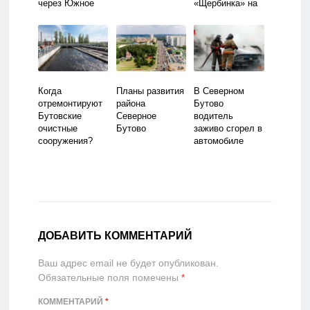
через Южное
«Щербинка» на
Бутово
Пасху
Когда
Планы развития
В Северном
отремонтируют
района
Бутово
Бутовские
Северное
водитель
очистные
Бутово
заживо сгорел в
сооружения?
автомобиле
ДОБАВИТЬ КОММЕНТАРИЙ
Ваш адрес email не будет опубликован.
Обязательные поля помечены
*
КОММЕНТАРИЙ
*