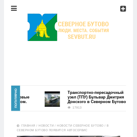
Район
Мероприятия
Справочник
Главная
ПОПУЛЯРНО
района
Транспортно-пересадочный
ово. Первые
узел (ТПУ) Бульвар Дмитрия
сь фэйком.
Донского в Северном Бутово
Новости
17913
Район
ГЛАВНАЯ
/
НОВОСТИ
/
НОВОСТИ СЕВЕРНОЕ БУТОВО
/
В
СЕВЕРНОМ БУТОВО ПОЯВИТСЯ АВТОСЕРВИС
Мероприятия