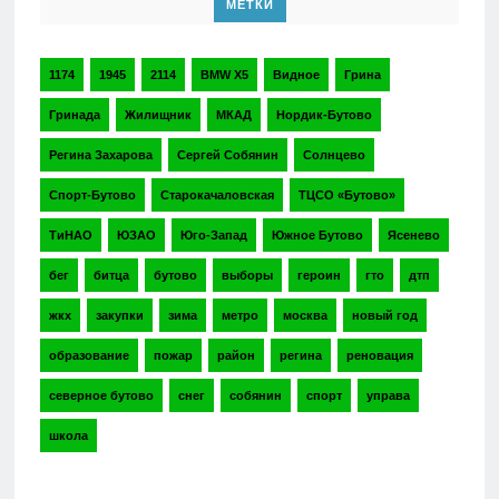
МЕТКИ
1174
1945
2114
BMW X5
Видное
Грина
Гринада
Жилищник
МКАД
Нордик-Бутово
Регина Захарова
Сергей Собянин
Солнцево
Спорт-Бутово
Старокачаловская
ТЦСО «Бутово»
ТиНАО
ЮЗАО
Юго-Запад
Южное Бутово
Ясенево
бег
битца
бутово
выборы
героин
гто
дтп
жкх
закупки
зима
метро
москва
новый год
образование
пожар
район
регина
реновация
северное бутово
снег
собянин
спорт
управа
школа