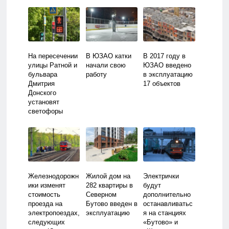
На пересечении
В ЮЗАО катки
В 2017 году в
улицы Ратной и
начали свою
ЮЗАО введено
бульвара
работу
в эксплуатацию
Дмитрия
17 объектов
Донского
установят
светофоры
Железнодорожн
Жилой дом на
Электрички
ики изменят
282 квартиры в
будут
стоимость
Северном
дополнительно
проезда на
Бутово введен в
останавливатьс
электропоездах,
эксплуатацию
я на станциях
следующих
«Бутово» и