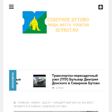
Район
Мероприятия
Справочник
Главная
ПОПУЛЯРНО
йона
Транспортно-пересадочный
. Первые
узел (ТПУ) Бульвар Дмитрия
фэйком.
Донского в Северном Бутово
Новости
17910
Район
ГЛАВНАЯ
/
РАЙОН
/
ДОСУГ
/
КОНЦЕРТНЫЙ ЗАЛ НА 300 МЕСТ
ПОЯВИТСЯ В РАЙОНЕ СЕВЕРНОЕ БУТОВО
Мероприятия