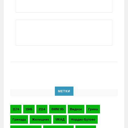
МЕТКИ
1174
1945
2114
BMW X5
Видное
Грина
Гринада
Жилищник
МКАД
Нордик-Бутово