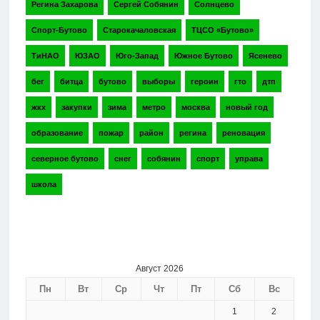
Регина Захарова
Сергей Собянин
Солнцево
Спорт-Бутово
Старокачаловская
ТЦСО «Бутово»
ТиНАО
ЮЗАО
Юго-Запад
Южное Бутово
Ясенево
бег
битца
бутово
выборы
героин
гто
дтп
жкх
закупки
зима
метро
москва
новый год
образование
пожар
район
регина
реновация
северное бутово
снег
собянин
спорт
управа
школа
Август 2026
Пн
Вт
Ср
Чт
Пт
Сб
Вс
1
2