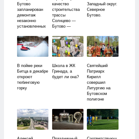
Бутово
качество
Западный округ.
запланирован
строительства
Северное
демонтаж
трассы
Бутово.
незаконно
Солнцево —
установленных
Бутово —
объектов
Видное
В пойме реки
Школа в ЖК
Святейший
Битца в декабре
Гринада, а
Патриарх
откроют
будет ли она?
Кирилл
тюбинговую
совершил
горку
Литургию на
Бутовском
полигоне
Алексей
Праздничный
Соответствующ