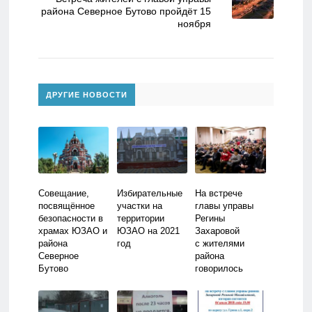
района Северное Бутово пройдёт 15
ноября
ДРУГИЕ НОВОСТИ
Совещание,
Избирательные
На встрече
посвящённое
участки на
главы управы
безопасности в
территории
Регины
храмах ЮЗАО и
ЮЗАО на 2021
Захаровой
района
год
с жителями
Северное
района
Бутово
говорилось
о долгах
бутовчан
за ЖКУ