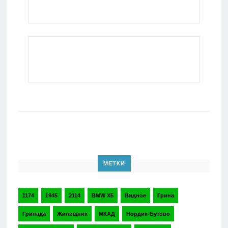
МЕТКИ
1174
1945
2114
BMW X5
Видное
Грина
Гринада
Жилищник
МКАД
Нордик-Бутово