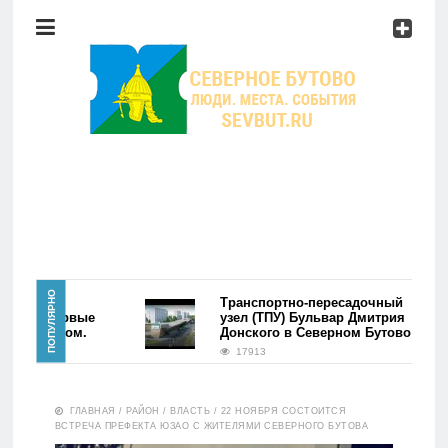
Район
Мероприятия
Справочник
Главная
ПОПУЛЯРНО
района
Транспортно-пересадочный
ово. Первые
узел (ТПУ) Бульвар Дмитрия
сь фэйком.
Донского в Северном Бутово
Новости
17913
Район
ГЛАВНАЯ
/
РАЙОН
/
ВЛАСТЬ
/
22 НОЯБРЯ СОСТОИТСЯ
ВСТРЕЧА ПРЕФЕКТА ЮЗАО С ЖИТЕЛЯМИ СЕВЕРНОГО БУТОВА
Мероприятия