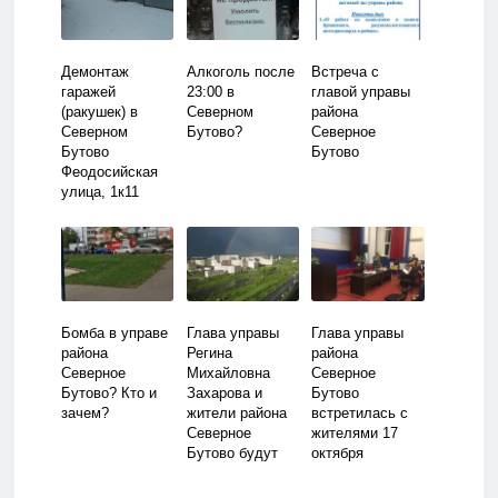
Демонтаж
Алкоголь после
Встреча с
гаражей
23:00 в
главой управы
(ракушек) в
Северном
района
Северном
Бутово?
Северное
Бутово
Бутово
Феодосийская
улица, 1к11
Бомба в управе
Глава управы
Глава управы
района
Регина
района
Северное
Михайловна
Северное
Бутово? Кто и
Захарова и
Бутово
зачем?
жители района
встретилась с
Северное
жителями 17
Бутово будут
октября
говорить о
зимнем досуге и