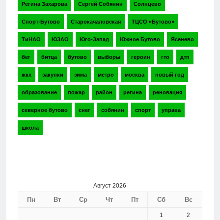
Регина Захарова
Сергей Собянин
Солнцево
Спорт-Бутово
Старокачаловская
ТЦСО «Бутово»
ТиНАО
ЮЗАО
Юго-Запад
Южное Бутово
Ясенево
бег
битца
бутово
выборы
героин
гто
дтп
жкх
закупки
зима
метро
москва
новый год
образование
пожар
район
регина
реновация
северное бутово
снег
собянин
спорт
управа
школа
Август 2026
Пн
Вт
Ср
Чт
Пт
Сб
Вс
1
2