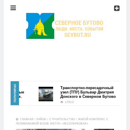
Район
Мероприятия
Справочник
Главная
ПОПУЛЯРНО
йона
Транспортно-пересадочный
о. Первые
узел (ТПУ) Бульвар Дмитрия
фэйком.
Донского в Северном Бутово
Новости
17913
Район
ГЛАВНАЯ
/
РАЙОН
/
СТРОИТЕЛЬСТВО
/
ЖИЛОЙ КОМПЛЕКС С
ПОЛИКЛИНИКОЙ ВОЗЛЕ МЕТРО «ЛЕСОПАРКОВАЯ»
Мероприятия