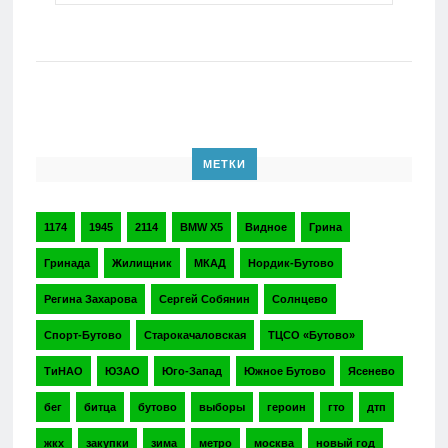
МЕТКИ
1174
1945
2114
BMW X5
Видное
Грина
Гринада
Жилищник
МКАД
Нордик-Бутово
Регина Захарова
Сергей Собянин
Солнцево
Спорт-Бутово
Старокачаловская
ТЦСО «Бутово»
ТиНАО
ЮЗАО
Юго-Запад
Южное Бутово
Ясенево
бег
битца
бутово
выборы
героин
гто
дтп
жкх
закупки
зима
метро
москва
новый год