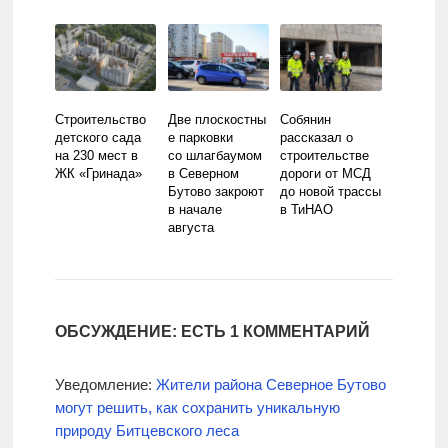
Строительство
Две плоскостны
Собянин
детского сада
е парковки
рассказал о
на 230 мест в
со шлагбаумом
строительстве
ЖК «Гринада»
в Северном
дороги от МСД
Бутово закроют
до новой трассы
в начале
в ТиНАО
августа
для замены
асфальта Об
этом сообщает
Рамблер
ОБСУЖДЕНИЕ: ЕСТЬ 1 КОММЕНТАРИЙ
Уведомление:
Жители района Северное Бутово
могут решить, как сохранить уникальную
природу Битцевского леса