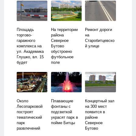
Площадь
На территории
Ремонт дороги
торгово-
района
на
гаражного
Северное
Старобитцевско
комплекса на
Бутово
й улице
ул. Академика
обустроено
Глушко, вл. 15
футбольное
будет
поле
увеличена
Около
Плавающие
Концертный зал
Лесопарковой
фонтаны с
на 300 мест
построят
подсветкой
появится в
тематический
украсят парк в
районе
парк
пойме Битцы
Северное
развлечений
Бутово