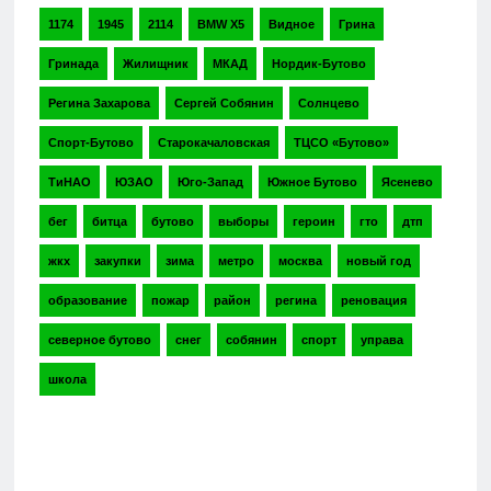
1174
1945
2114
BMW X5
Видное
Грина
Гринада
Жилищник
МКАД
Нордик-Бутово
Регина Захарова
Сергей Собянин
Солнцево
Спорт-Бутово
Старокачаловская
ТЦСО «Бутово»
ТиНАО
ЮЗАО
Юго-Запад
Южное Бутово
Ясенево
бег
битца
бутово
выборы
героин
гто
дтп
жкх
закупки
зима
метро
москва
новый год
образование
пожар
район
регина
реновация
северное бутово
снег
собянин
спорт
управа
школа