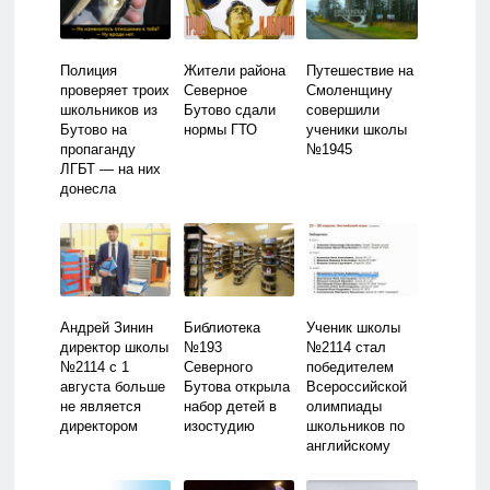
Полиция
Жители района
Путешествие на
проверяет троих
Северное
Смоленщину
школьников из
Бутово сдали
совершили
Бутово на
нормы ГТО
ученики школы
пропаганду
№1945
ЛГБТ — на них
донесла
замдиректора
Андрей Зинин
Библиотека
Ученик школы
директор школы
№193
№2114 стал
№2114 с 1
Северного
победителем
августа больше
Бутова открыла
Всероссийской
не является
набор детей в
олимпиады
директором
изостудию
школьников по
английскому
языку