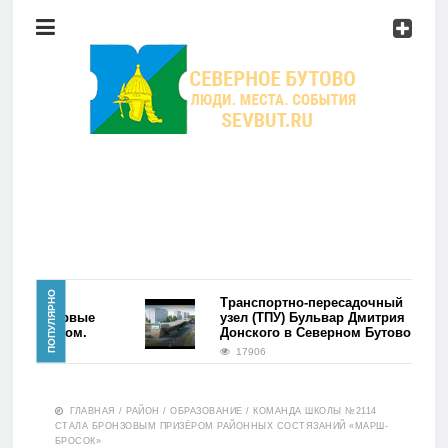
Район
Мероприятия
Справочник
Главная
ПОПУЛЯРНО
района
Транспортно-пересадочный
во. Первые
узел (ТПУ) Бульвар Дмитрия
ь фэйком.
Донского в Северном Бутово
Новости
17906
Район
ГЛАВНАЯ
/
РАЙОН
/
ОБРАЗОВАНИЕ
/
КОМАНДА ШКОЛЫ №2114
СТАЛА БРОНЗОВЫМ ПРИЗЁРОМ РАЙОННЫХ СОСТЯЗАНИЙ «МАРШ-
БРОСОК»
Мероприятия