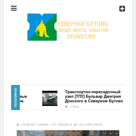
Район
Мероприятия
Справочник
Главная
ПОПУЛЯРНО
айона
Транспортно-пересадочный
во. Первые
узел (ТПУ) Бульвар Дмитрия
ь фэйком.
Донского в Северном Бутово
Новости
17914
Район
ГЛАВНАЯ
/
РАЙОН
/
ЧП
/
ВЗРЫВ В ЖК «БУТОВО-ПАРК»
Мероприятия