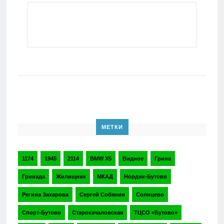
МЕТКИ
1174
1945
2114
BMW X5
Видное
Грина
Гринада
Жилищник
МКАД
Нордик-Бутово
Регина Захарова
Сергей Собянин
Солнцево
Спорт-Бутово
Старокачаловская
ТЦСО «Бутово»