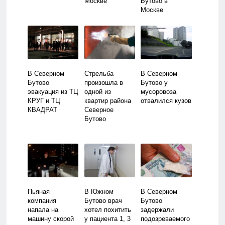
Москве
Бутово в
Москве
остались без
газа.
В Северном
Стрельба
В Северном
Бутово
произошла в
Бутово у
эвакуация из ТЦ
одной из
мусоровоза
КРУГ и ТЦ
квартир района
отвалился кузов
КВАДРАТ
Северное
Бутово
Пьяная
В Южном
В Северном
компания
Бутово врач
Бутово
напала на
хотел похитить
задержали
машину скорой
у пациента 1, 3
подозреваемого