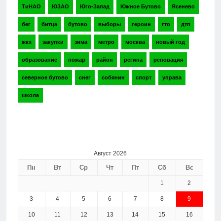
ТиНАО
ЮЗАО
Юго-Запад
Южное Бутово
Ясенево
бег
битца
бутово
выборы
героин
гто
дтп
жкх
закупки
зима
метро
москва
новый год
образование
пожар
район
регина
реновация
северное бутово
снег
собянин
спорт
управа
школа
Август 2026
Пн
Вт
Ср
Чт
Пт
Сб
Вс
1
2
3
4
5
6
7
8
9
10
11
12
13
14
15
16