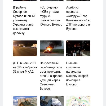
В районе
«Сотрудники
Актёр из
Северное
ФСБ» угнали
сериала
Бутово пьяный
фуру с
«Физрук» Егор
уроженец
сигаретами из
Клинаев погиб в
Украины ранил
Южного Бутово
ДТП по дороге в
выстрелом
Бутово
девочку
ДТП в ночь с 11
Неизвестный
Пьяная
на 12 октября на
герой-водитель
компания
33-м км МКАД
смог потушить
напала на
огонь на трассе,
машину скорой
идущей через
помощи в
Северное
Бутово
Бутово