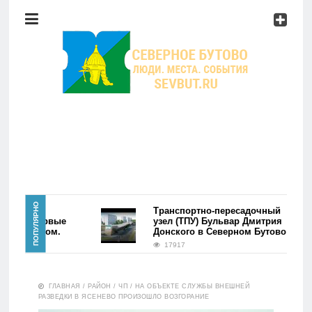
Район
Мероприятия
Справочник
Главная
ПОПУЛЯРНО
района
Транспортно-пересадочный
ово. Первые
узел (ТПУ) Бульвар Дмитрия
сь фэйком.
Донского в Северном Бутово
Новости
17917
Район
ГЛАВНАЯ
/
РАЙОН
/
ЧП
/
НА ОБЪЕКТЕ СЛУЖБЫ ВНЕШНЕЙ
РАЗВЕДКИ В ЯСЕНЕВО ПРОИЗОШЛО ВОЗГОРАНИЕ
Мероприятия