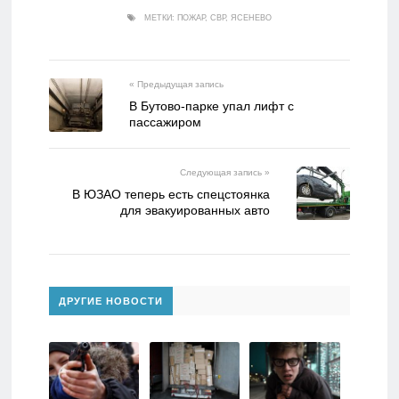
МЕТКИ:
ПОЖАР
,
СВР
,
ЯСЕНЕВО
« Предыдущая запись
В Бутово-парке упал лифт с
пассажиром
Следующая запись »
В ЮЗАО теперь есть спецстоянка
для эвакуированных авто
ДРУГИЕ НОВОСТИ