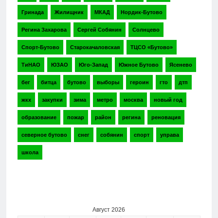
Гринада
Жилищник
МКАД
Нордик-Бутово
Регина Захарова
Сергей Собянин
Солнцево
Спорт-Бутово
Старокачаловская
ТЦСО «Бутово»
ТиНАО
ЮЗАО
Юго-Запад
Южное Бутово
Ясенево
бег
битца
бутово
выборы
героин
гто
дтп
жкх
закупки
зима
метро
москва
новый год
образование
пожар
район
регина
реновация
северное бутово
снег
собянин
спорт
управа
школа
Август 2026