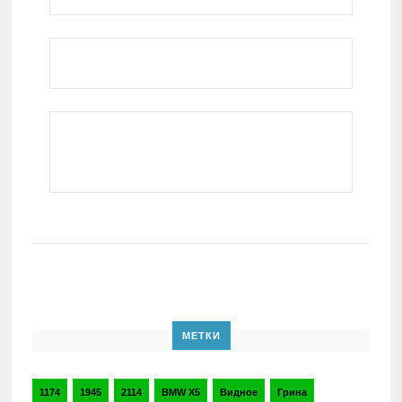
МЕТКИ
1174
1945
2114
BMW X5
Видное
Грина