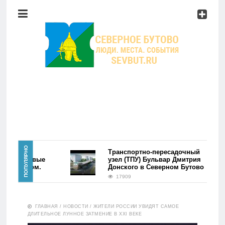
Район
Мероприятия
Справочник
Главная
ПОПУЛЯРНО
района
Транспортно-пересадочный
во. Первые
узел (ТПУ) Бульвар Дмитрия
ь фэйком.
Донского в Северном Бутово
Новости
17909
Район
ГЛАВНАЯ
/
НОВОСТИ
/
ЖИТЕЛИ РОССИИ УВИДЯТ САМОЕ
ДЛИТЕЛЬНОЕ ЛУННОЕ ЗАТМЕНИЕ В XXI ВЕКЕ
Мероприятия