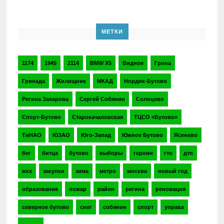
МЕТКИ
1174
1945
2114
BMW X5
Видное
Грина
Гринада
Жилищник
МКАД
Нордик-Бутово
Регина Захарова
Сергей Собянин
Солнцево
Спорт-Бутово
Старокачаловская
ТЦСО «Бутово»
ТиНАО
ЮЗАО
Юго-Запад
Южное Бутово
Ясенево
бег
битца
бутово
выборы
героин
гто
дтп
жкх
закупки
зима
метро
москва
новый год
образование
пожар
район
регина
реновация
северное бутово
снег
собянин
спорт
управа