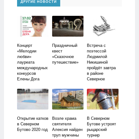
ДРУГИЕ НОВОСТИ
Концерт
Праздничный
Встреча с
«Мелодии
квест
поэтессой
любви»
«Сказочное
Людмилой
лауреата
путешествие»
Никишиной
международных
пройдёт завтра
конкурсов
в районе
Елены Дога
Северное
Бутово
Открытие катков
Возле храма
В Северном
в Северном
святителя
Бутове устроят
Бутово 2020 год
Алексия найден
рыцарский
труп мужчины
турнир