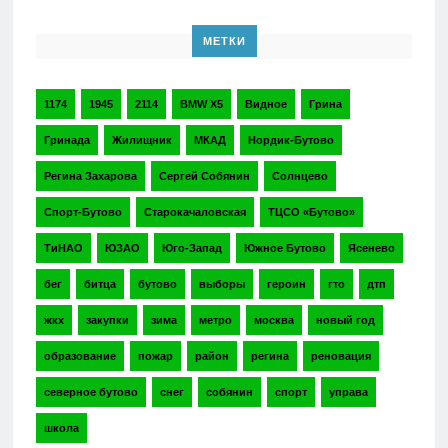
МЕТКИ
1174
1945
2114
BMW X5
Видное
Грина
Гринада
Жилищник
МКАД
Нордик-Бутово
Регина Захарова
Сергей Собянин
Солнцево
Спорт-Бутово
Старокачаловская
ТЦСО «Бутово»
ТиНАО
ЮЗАО
Юго-Запад
Южное Бутово
Ясенево
бег
битца
бутово
выборы
героин
гто
дтп
жкх
закупки
зима
метро
москва
новый год
образование
пожар
район
регина
реновация
северное бутово
снег
собянин
спорт
управа
школа