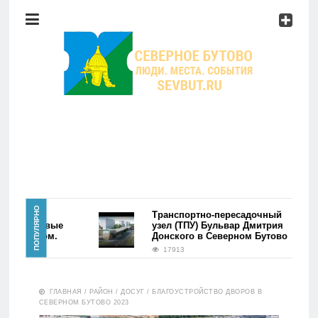
Район
Мероприятия
Справочник
Главная
ПОПУЛЯРНО
айона
Транспортно-пересадочный
во. Первые
узел (ТПУ) Бульвар Дмитрия
ь фэйком.
Донского в Северном Бутово
Новости
17913
Район
ГЛАВНАЯ
/
РАЙОН
/
ДОСУГ
/
БЛАГОУСТРОЙСТВО ДВОРОВ В
СЕВЕРНОМ БУТОВО 2023
Мероприятия