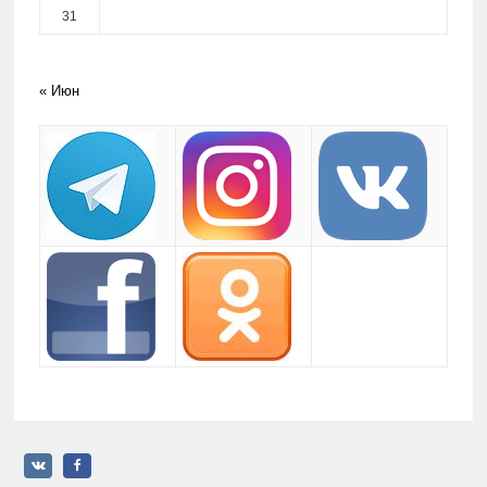
31
« Июн