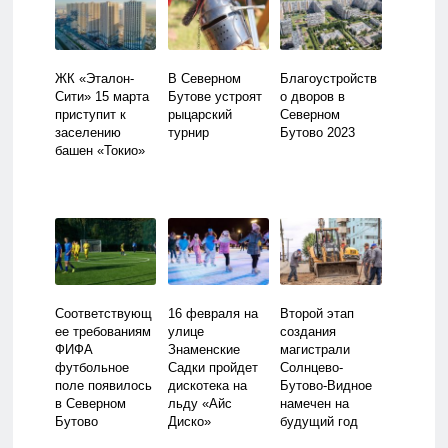
игр
ЖК «Эталон-
В Северном
Благоустройств
Сити» 15 марта
Бутове устроят
о дворов в
приступит к
рыцарский
Северном
заселению
турнир
Бутово 2023
башен «Токио»
Соответствующ
16 февраля на
Второй этап
ее требованиям
улице
создания
ФИФА
Знаменские
магистрали
футбольное
Садки пройдет
Солнцево-
поле появилось
дискотека на
Бутово-Видное
в Северном
льду «Айс
намечен на
Бутово
Диско»
будущий год