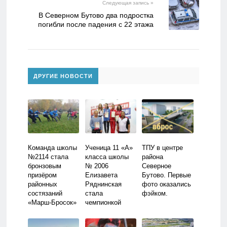
Следующая запись »
В Северном Бутово два подростка
погибли после падения с 22 этажа
ДРУГИЕ НОВОСТИ
Команда школы
Ученица 11 «А»
ТПУ в центре
№2114 стала
класса школы
района
бронзовым
№ 2006
Северное
призёром
Елизавета
Бутово. Первые
районных
Ряднинская
фото оказались
состязаний
стала
фэйком.
«Марш-Бросок»
чемпионкой
юношеских
Олимпийских