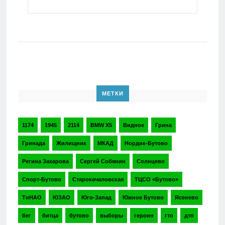
МЕТКИ
1174
1945
2114
BMW X5
Видное
Грина
Гринада
Жилищник
МКАД
Нордик-Бутово
Регина Захарова
Сергей Собянин
Солнцево
Спорт-Бутово
Старокачаловская
ТЦСО «Бутово»
ТиНАО
ЮЗАО
Юго-Запад
Южное Бутово
Ясенево
бег
битца
бутово
выборы
героин
гто
дтп