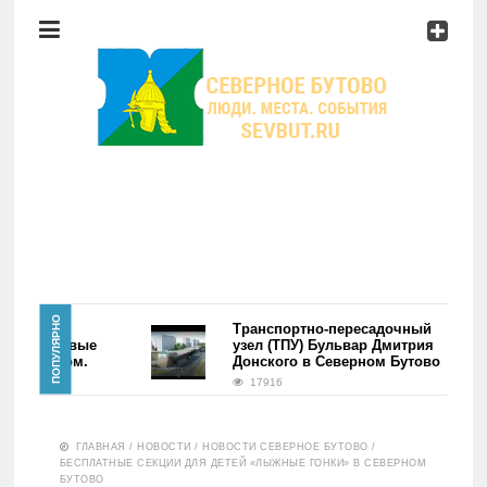
Район
Мероприятия
Справочник
Главная
ПОПУЛЯРНО
айона
Транспортно-пересадочный
во. Первые
узел (ТПУ) Бульвар Дмитрия
ь фэйком.
Донского в Северном Бутово
Новости
17916
Район
ГЛАВНАЯ
/
НОВОСТИ
/
НОВОСТИ СЕВЕРНОЕ БУТОВО
/
БЕСПЛАТНЫЕ СЕКЦИИ ДЛЯ ДЕТЕЙ «ЛЫЖНЫЕ ГОНКИ» В СЕВЕРНОМ
БУТОВО
Мероприятия