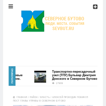
Район
Мероприятия
Справочник
Главная
ПОПУЛЯРНО
района
Транспортно-пересадочный
ово. Первые
узел (ТПУ) Бульвар Дмитрия
сь фэйком.
Донского в Северном Бутово
Новости
17909
Район
ГЛАВНАЯ
/
РАЙОН
/
ВЛАСТЬ
/
АЛЕКСЕЙ ПРОКУДИН ПОКИНУЛ
ПОСТ ГЛАВЫ УПРАВЫ В СЕВЕРНОМ БУТОВО
Мероприятия