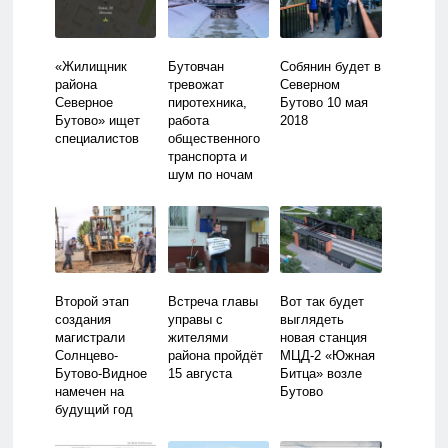
«Жилищник
Бутовчан
Собянин будет в
района
тревожат
Северном
Северное
пиротехника,
Бутово 10 мая
Бутово» ищет
работа
2018
специалистов
общественного
транспорта и
шум по ночам
Второй этап
Встреча главы
Вот так будет
создания
управы с
выглядеть
магистрали
жителями
новая станция
Солнцево-
района пройдёт
МЦД-2 «Южная
Бутово-Видное
15 августа
Битца» возле
намечен на
Бутово
будущий год