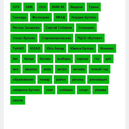
1174
1945
2114
BMW X5
Видное
Грина
Гринада
Жилищник
МКАД
Нордик-Бутово
Регина Захарова
Сергей Собянин
Солнцево
Спорт-Бутово
Старокачаловская
ТЦСО «Бутово»
ТиНАО
ЮЗАО
Юго-Запад
Южное Бутово
Ясенево
бег
битца
бутово
выборы
героин
гто
дтп
жкх
закупки
зима
метро
москва
новый год
образование
пожар
район
регина
реновация
северное бутово
снег
собянин
спорт
управа
школа