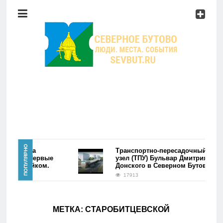
Район
Мероприятия
Справочник
Главная
ПОПУЛЯРНО
ре района
Транспортно-пересадочный
утово. Первые
узел (ТПУ) Бульвар Дмитрия
лись фэйком.
Донского в Северном Бутово
Новости
17913
Район
МЕТКА:
СТАРОБИТЦЕВСКОЙ
Мероприятия