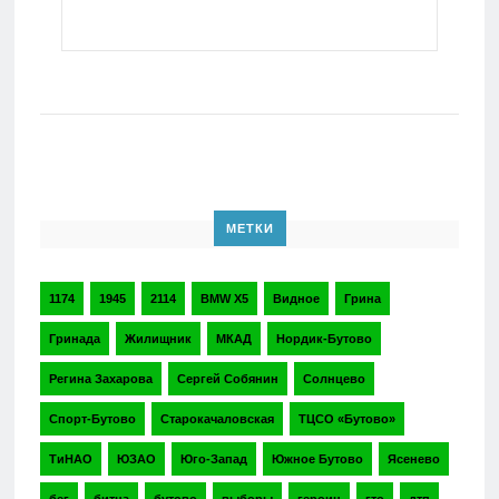
МЕТКИ
1174
1945
2114
BMW X5
Видное
Грина
Гринада
Жилищник
МКАД
Нордик-Бутово
Регина Захарова
Сергей Собянин
Солнцево
Спорт-Бутово
Старокачаловская
ТЦСО «Бутово»
ТиНАО
ЮЗАО
Юго-Запад
Южное Бутово
Ясенево