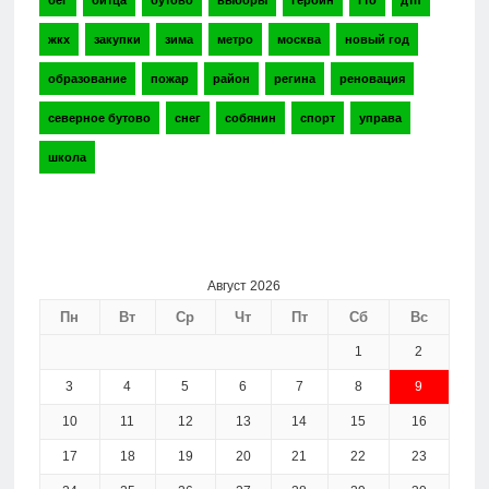
бег
битца
бутово
выборы
героин
гто
дтп
жкх
закупки
зима
метро
москва
новый год
образование
пожар
район
регина
реновация
северное бутово
снег
собянин
спорт
управа
школа
Август 2026
Пн
Вт
Ср
Чт
Пт
Сб
Вс
1
2
3
4
5
6
7
8
9
10
11
12
13
14
15
16
17
18
19
20
21
22
23