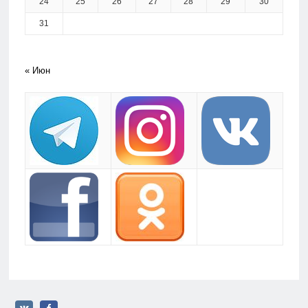
24
25
26
27
28
29
30
31
« Июн