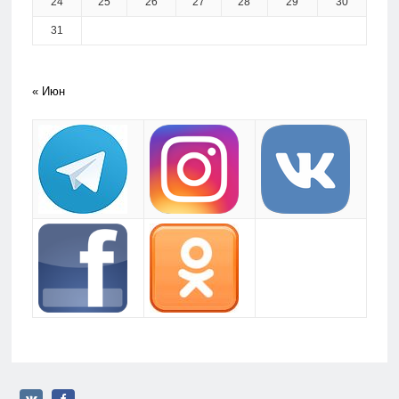
24
25
26
27
28
29
30
31
« Июн