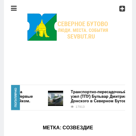
Район
Мероприятия
Справочник
Главная
ПОПУЛЯРНО
ре района
Транспортно-пересадочный
утово. Первые
узел (ТПУ) Бульвар Дмитрия
лись фэйком.
Донского в Северном Бутово
Новости
17913
Район
МЕТКА:
СОЗВЕЗДИЕ
Мероприятия