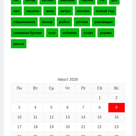
бег
битца
бутово
выборы
героин
гто
дтп
жкх
закупки
зима
метро
москва
новый год
образование
пожар
район
регина
реновация
северное бутово
снег
собянин
спорт
управа
школа
Август 2026
Пн
Вт
Ср
Чт
Пт
Сб
Вс
1
2
3
4
5
6
7
8
9
10
11
12
13
14
15
16
17
18
19
20
21
22
23