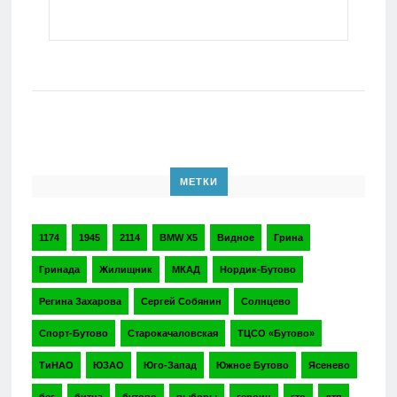
МЕТКИ
1174
1945
2114
BMW X5
Видное
Грина
Гринада
Жилищник
МКАД
Нордик-Бутово
Регина Захарова
Сергей Собянин
Солнцево
Спорт-Бутово
Старокачаловская
ТЦСО «Бутово»
ТиНАО
ЮЗАО
Юго-Запад
Южное Бутово
Ясенево