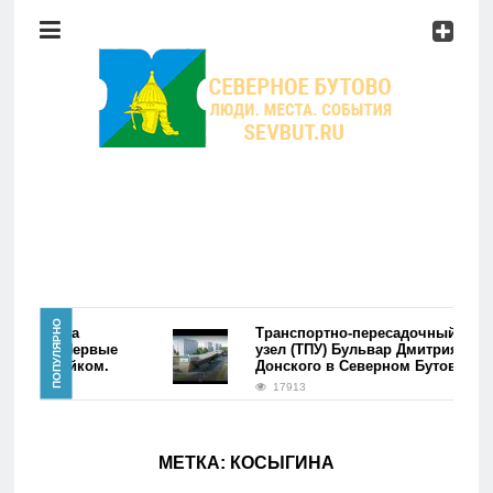
Район
Мероприятия
Справочник
Главная
ПОПУЛЯРНО
ре района
Транспортно-пересадочный
утово. Первые
узел (ТПУ) Бульвар Дмитрия
лись фэйком.
Донского в Северном Бутово
Новости
17913
Район
МЕТКА:
КОСЫГИНА
Мероприятия