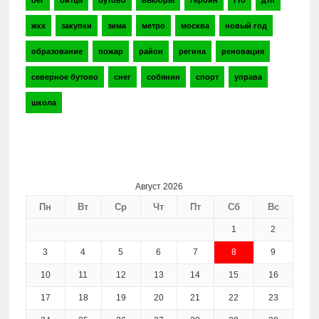
бег
битца
бутово
выборы
героин
гто
дтп
жкх
закупки
зима
метро
москва
новый год
образование
пожар
район
регина
реновация
северное бутово
снег
собянин
спорт
управа
школа
Август 2026
Пн
Вт
Ср
Чт
Пт
Сб
Вс
1
2
3
4
5
6
7
8
9
10
11
12
13
14
15
16
17
18
19
20
21
22
23