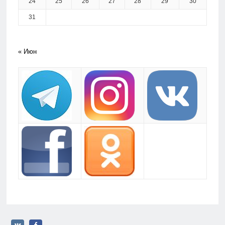
24
25
26
27
28
29
30
31
« Июн