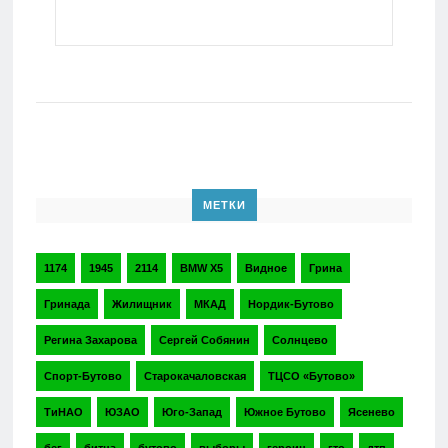
МЕТКИ
1174
1945
2114
BMW X5
Видное
Грина
Гринада
Жилищник
МКАД
Нордик-Бутово
Регина Захарова
Сергей Собянин
Солнцево
Спорт-Бутово
Старокачаловская
ТЦСО «Бутово»
ТиНАО
ЮЗАО
Юго-Запад
Южное Бутово
Ясенево