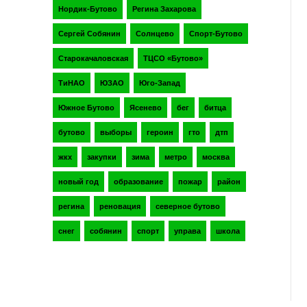
Нордик-Бутово
Регина Захарова
Сергей Собянин
Солнцево
Спорт-Бутово
Старокачаловская
ТЦСО «Бутово»
ТиНАО
ЮЗАО
Юго-Запад
Южное Бутово
Ясенево
бег
битца
бутово
выборы
героин
гто
дтп
жкх
закупки
зима
метро
москва
новый год
образование
пожар
район
регина
реновация
северное бутово
снег
собянин
спорт
управа
школа