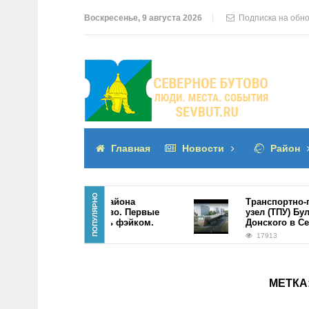
Воскресенье, 9 августа 2026
Подписка на обн
Главная
Новости
Район
ПОПУЛЯРНО
ТПУ в центре района
Транспортно-пер
Северное Бутово. Первые
узел (ТПУ) Бульв
фото оказались фэйком.
Донского в Север
21950
17913
МЕТКА