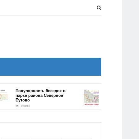
Популярность беседок в
Километровый тон
парке района Северное
появится на трассе
Бутово
Солнцево-Бутово-В
15093
14777