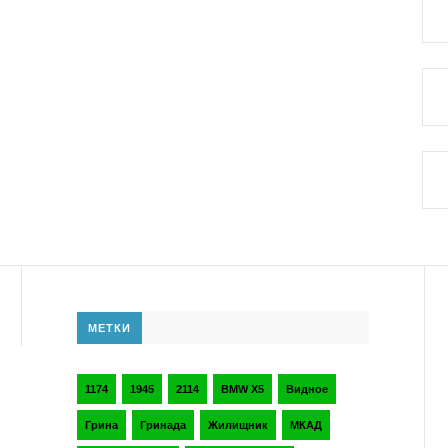
МЕТКИ
1174
1945
2114
BMW X5
Видное
Грина
Гринада
Жилищник
МКАД