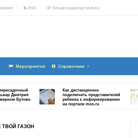
овления
RSS
Письмо редактору sevbut.u
Мероприятия
Справочник
есадочный
Как дистанционно
ар Дмитрия
подключить представителей
ном Бутово
ребенка к информированию
на портале mos.ru
15486
:
ТВОЙ ГАЗОН