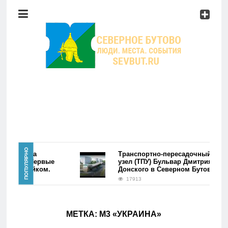
Район
Мероприятия
Справочник
Главная
ПОПУЛЯРНО
ре района
Транспортно-пересадочный
утово. Первые
узел (ТПУ) Бульвар Дмитрия
лись фэйком.
Донского в Северном Бутово
Новости
17913
Район
МЕТКА:
М3 «УКРАИНА»
Мероприятия