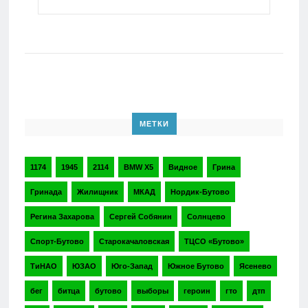
МЕТКИ
1174
1945
2114
BMW X5
Видное
Грина
Гринада
Жилищник
МКАД
Нордик-Бутово
Регина Захарова
Сергей Собянин
Солнцево
Спорт-Бутово
Старокачаловская
ТЦСО «Бутово»
ТиНАО
ЮЗАО
Юго-Запад
Южное Бутово
Ясенево
бег
битца
бутово
выборы
героин
гто
дтп