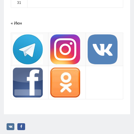
31
« Июн