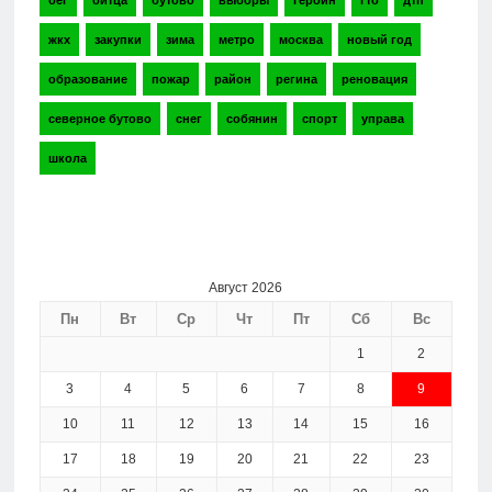
бег
битца
бутово
выборы
героин
гто
дтп
жкх
закупки
зима
метро
москва
новый год
образование
пожар
район
регина
реновация
северное бутово
снег
собянин
спорт
управа
школа
Август 2026
Пн
Вт
Ср
Чт
Пт
Сб
Вс
1
2
3
4
5
6
7
8
9
10
11
12
13
14
15
16
17
18
19
20
21
22
23