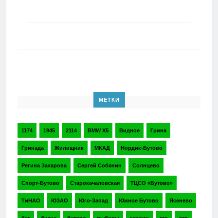
МЕТКИ
1174
1945
2114
BMW X5
Видное
Грина
Гринада
Жилищник
МКАД
Нордик-Бутово
Регина Захарова
Сергей Собянин
Солнцево
Спорт-Бутово
Старокачаловская
ТЦСО «Бутово»
ТиНАО
ЮЗАО
Юго-Запад
Южное Бутово
Ясенево