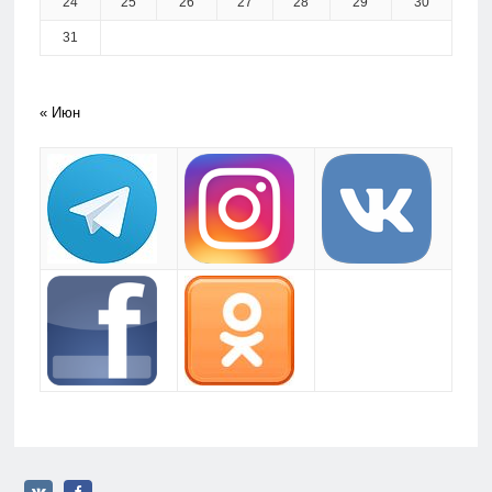
24
25
26
27
28
29
30
31
« Июн