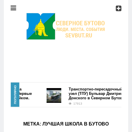
Район
Мероприятия
Справочник
Главная
ПОПУЛЯРНО
ре района
Транспортно-пересадочный
утово. Первые
узел (ТПУ) Бульвар Дмитрия
лись фэйком.
Донского в Северном Бутово
Новости
17913
Район
МЕТКА:
ЛУЧШАЯ ШКОЛА В БУТОВО
Мероприятия