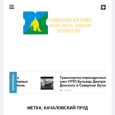
Район
Мероприятия
Справочник
Главная
ПОПУЛЯРНО
ре района
Транспортно-пересадочный
Бутово. Первые
узел (ТПУ) Бульвар Дмитрия
ались фэйком.
Донского в Северном Бутово
Новости
17911
Район
МЕТКА:
КАЧАЛОВСКИЙ ПРУД
Мероприятия