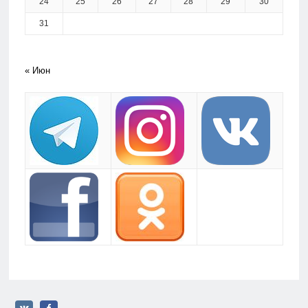
24
25
26
27
28
29
30
31
« Июн