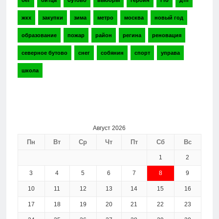
бег
битца
бутово
выборы
героин
гто
дтп
жкх
закупки
зима
метро
москва
новый год
образование
пожар
район
регина
реновация
северное бутово
снег
собянин
спорт
управа
школа
Август 2026
Пн
Вт
Ср
Чт
Пт
Сб
Вс
1
2
3
4
5
6
7
8
9
10
11
12
13
14
15
16
17
18
19
20
21
22
23