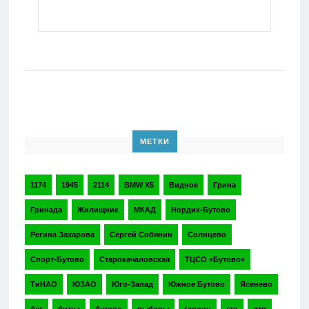
МЕТКИ
1174
1945
2114
BMW X5
Видное
Грина
Гринада
Жилищник
МКАД
Нордик-Бутово
Регина Захарова
Сергей Собянин
Солнцево
Спорт-Бутово
Старокачаловская
ТЦСО «Бутово»
ТиНАО
ЮЗАО
Юго-Запад
Южное Бутово
Ясенево