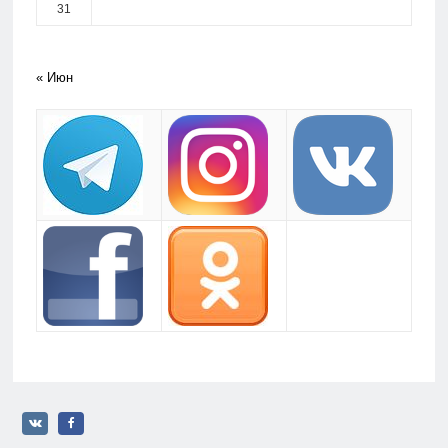
31
« Июн