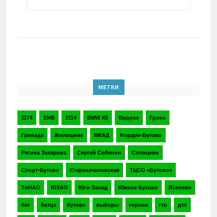
МЕТКИ
1174
1945
2114
BMW X5
Видное
Грина
Гринада
Жилищник
МКАД
Нордик-Бутово
Регина Захарова
Сергей Собянин
Солнцево
Спорт-Бутово
Старокачаловская
ТЦСО «Бутово»
ТиНАО
ЮЗАО
Юго-Запад
Южное Бутово
Ясенево
бег
битца
бутово
выборы
героин
гто
дтп