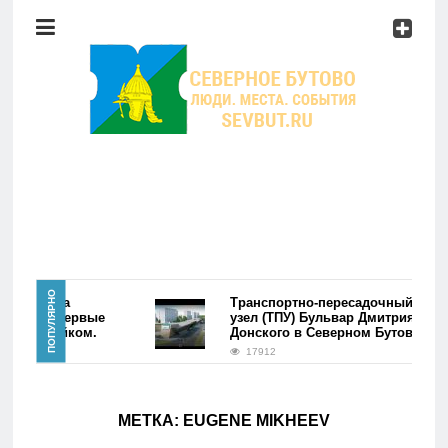
Район
Мероприятия
Справочник
Главная
ПОПУЛЯРНО
ре района
Транспортно-пересадочный
утово. Первые
узел (ТПУ) Бульвар Дмитрия
лись фэйком.
Донского в Северном Бутово
Новости
17912
Район
МЕТКА:
EUGENE MIKHEEV
Мероприятия