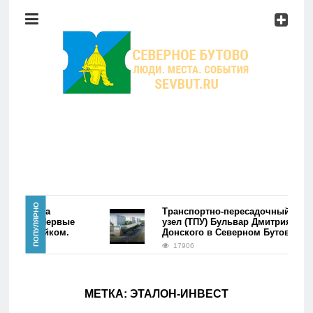
Район
Мероприятия
Справочник
Главная
ПОПУЛЯРНО
ре района
Транспортно-пересадочный
утово. Первые
узел (ТПУ) Бульвар Дмитрия
лись фэйком.
Донского в Северном Бутово
Новости
17906
Район
МЕТКА:
ЭТАЛОН-ИНВЕСТ
Мероприятия