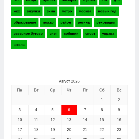
бег
битца
бутово
выборы
героин
гто
дтп
жкх
закупки
зима
метро
москва
новый год
образование
пожар
район
регина
реновация
северное бутово
снег
собянин
спорт
управа
школа
Август 2026
Пн
Вт
Ср
Чт
Пт
Сб
Вс
1
2
3
4
5
6
7
8
9
10
11
12
13
14
15
16
17
18
19
20
21
22
23