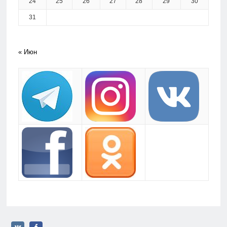
24
25
26
27
28
29
30
31
« Июн