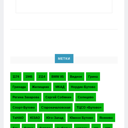
МЕТКИ
1174
1945
2114
BMW X5
Видное
Грина
Гринада
Жилищник
МКАД
Нордик-Бутово
Регина Захарова
Сергей Собянин
Солнцево
Спорт-Бутово
Старокачаловская
ТЦСО «Бутово»
ТиНАО
ЮЗАО
Юго-Запад
Южное Бутово
Ясенево