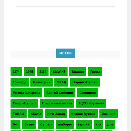
МЕТКИ
1174
1945
2114
BMW X5
Видное
Грина
Гринада
Жилищник
МКАД
Нордик-Бутово
Регина Захарова
Сергей Собянин
Солнцево
Спорт-Бутово
Старокачаловская
ТЦСО «Бутово»
ТиНАО
ЮЗАО
Юго-Запад
Южное Бутово
Ясенево
бег
битца
бутово
выборы
героин
гто
дтп