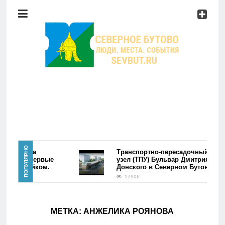
Район
Мероприятия
Справочник
Главная
ПОПУЛЯРНО
ре района
Транспортно-пересадочный
утово. Первые
узел (ТПУ) Бульвар Дмитрия
лись фэйком.
Донского в Северном Бутово
Новости
17906
Район
МЕТКА:
АНЖЕЛИКА РОЯНОВА
Мероприятия