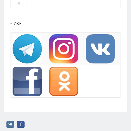
31
« Июн