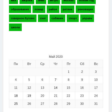
жкх
закупки
зима
метро
москва
новый год
образование
пожар
район
регина
реновация
северное бутово
снег
собянин
спорт
управа
школа
Май 2020
Пн
Вт
Ср
Чт
Пт
Сб
Вс
1
2
3
4
5
6
7
8
9
10
11
12
13
14
15
16
17
18
19
20
21
22
23
24
25
26
27
28
29
30
31