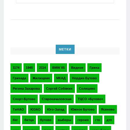
МЕТКИ
1174
1945
2114
BMW X5
Видное
Грина
Гринада
Жилищник
МКАД
Нордик-Бутово
Регина Захарова
Сергей Собянин
Солнцево
Спорт-Бутово
Старокачаловская
ТЦСО «Бутово»
ТиНАО
ЮЗАО
Юго-Запад
Южное Бутово
Ясенево
бег
битца
бутово
выборы
героин
гто
дтп