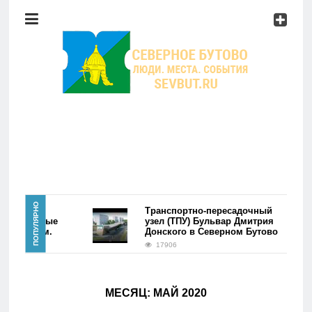
Район
Мероприятия
Справочник
Главная
ПОПУЛЯРНО
йона
Транспортно-пересадочный
. Первые
узел (ТПУ) Бульвар Дмитрия
фэйком.
Донского в Северном Бутово
Новости
17906
Район
МЕСЯЦ:
МАЙ 2020
Мероприятия